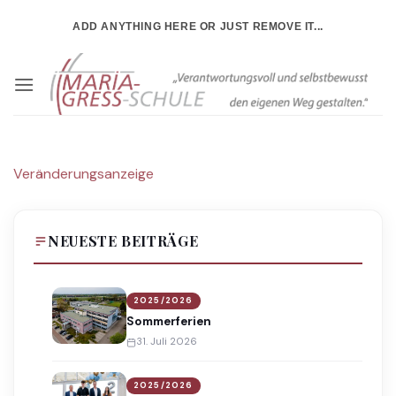
Zum
ADD ANYTHING HERE OR JUST REMOVE IT...
Inhalt
springen
Veränderungsanzeige
NEUESTE BEITRÄGE
2025/2026
Sommerferien
31. Juli 2026
2025/2026