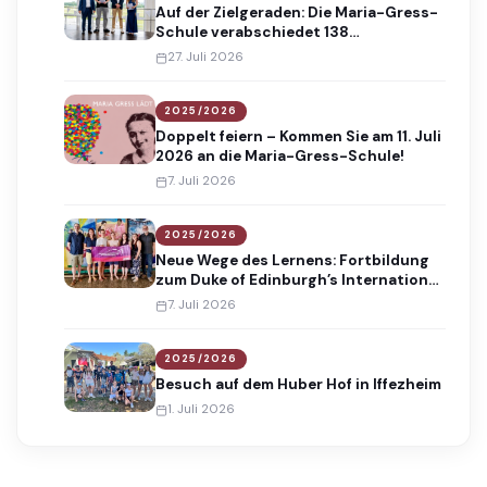
Auf der Zielgeraden: Die Maria-Gress-
Schule verabschiedet 138
Absolventinnen und Absolventen
27. Juli 2026
2025/2026
Doppelt feiern – Kommen Sie am 11. Juli
2026 an die Maria-Gress-Schule!
7. Juli 2026
2025/2026
Neue Wege des Lernens: Fortbildung
zum Duke of Edinburgh’s International
Award
7. Juli 2026
2025/2026
Besuch auf dem Huber Hof in Iffezheim
1. Juli 2026