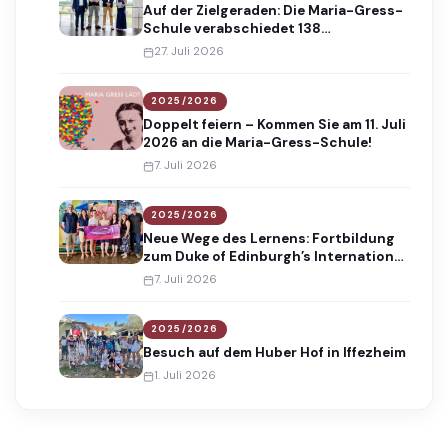
Auf der Zielgeraden: Die Maria-Gress-
Schule verabschiedet 138
Absolventinnen und Absolventen
27. Juli 2026
2025/2026
Doppelt feiern – Kommen Sie am 11. Juli
2026 an die Maria-Gress-Schule!
7. Juli 2026
2025/2026
Neue Wege des Lernens: Fortbildung
zum Duke of Edinburgh’s International
Award
7. Juli 2026
2025/2026
Besuch auf dem Huber Hof in Iffezheim
1. Juli 2026