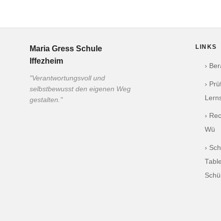
LINKS
Maria Gress Schule
Iffezheim
› Be
"Verantwortungsvoll und
› Pr
selbstbewusst den eigenen Weg
Lern
gestalten."
› Re
Wü
› Sch
Table
Schü