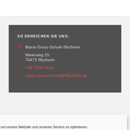
SO ERREICHEN SIE UNS:
🏫
Maria-Gress-Schule Iffezheim
📍
Weierweg 15
76473 Iffezheim
📞
+49 7229 2414
✉️
maria-gress-schule@iffezheim.de
um unsere Website und unseren Service zu optimieren.