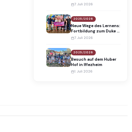
2026 an die Maria-
7. Juli 2026
Gress-Schule!
2025/2026
Neue Wege des Lernens:
Fortbildung zum Duke of
Edinburgh’s
7. Juli 2026
International Award
2025/2026
Besuch auf dem Huber
Hof in Iffezheim
1. Juli 2026