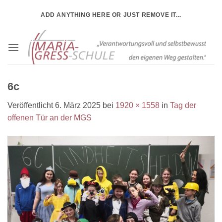
Zum
ADD ANYTHING HERE OR JUST REMOVE IT...
Inhalt
springen
6c
Veröffentlicht
6. März 2025
bei
1920 × 1558
in
Tag der
offenen Tür an der MGS