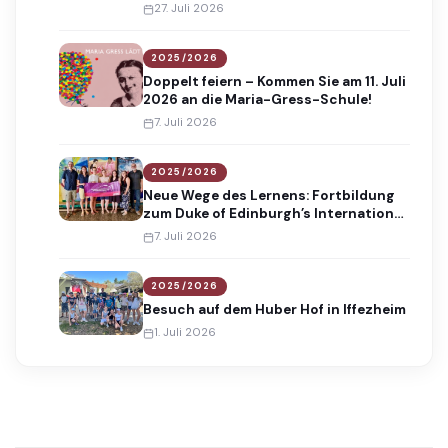
Absolventinnen und Absolventen
27. Juli 2026
2025/2026
Doppelt feiern – Kommen Sie am 11. Juli
2026 an die Maria-Gress-Schule!
7. Juli 2026
2025/2026
Neue Wege des Lernens: Fortbildung
zum Duke of Edinburgh’s International
Award
7. Juli 2026
2025/2026
Besuch auf dem Huber Hof in Iffezheim
1. Juli 2026