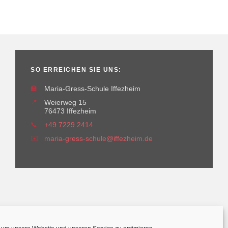
SO ERREICHEN SIE UNS:
🏫
Maria-Gress-Schule Iffezheim
📍
Weierweg 15
76473 Iffezheim
📞
+49 7229 2414
✉️
maria-gress-schule@iffezheim.de