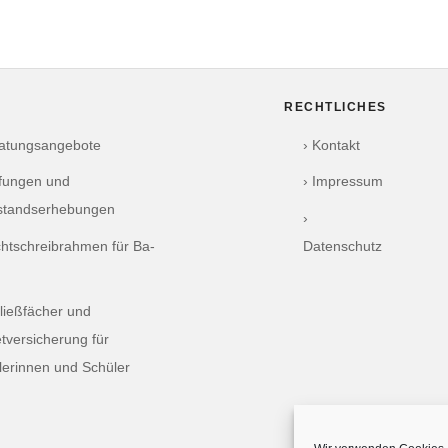
RECHTLICHES
ratungsangebote
› Kontakt
üfungen und
› Impressum
standserhebungen
›
chtschreibrahmen für Ba-
Datenschutz
ließfächer und
tversicherung für
lerinnen und Schüler