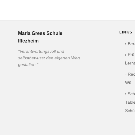
LINKS
Maria Gress Schule
Iffezheim
› Be
"Verantwortungsvoll und
› Pr
selbstbewusst den eigenen Weg
Lern
gestalten."
› Re
Wü
› Sch
Table
Schü