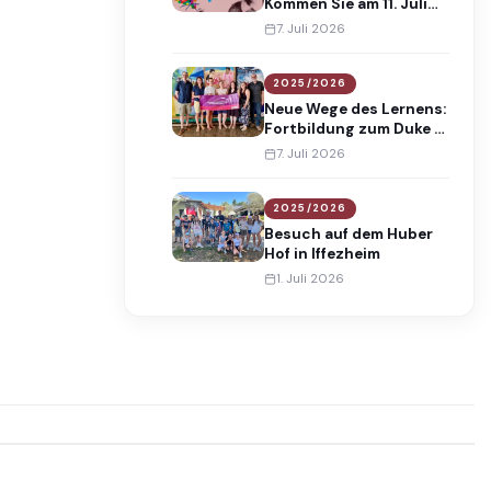
Kommen Sie am 11. Juli
2026 an die Maria-
7. Juli 2026
Gress-Schule!
2025/2026
Neue Wege des Lernens:
Fortbildung zum Duke of
Edinburgh’s
7. Juli 2026
International Award
2025/2026
Besuch auf dem Huber
Hof in Iffezheim
1. Juli 2026