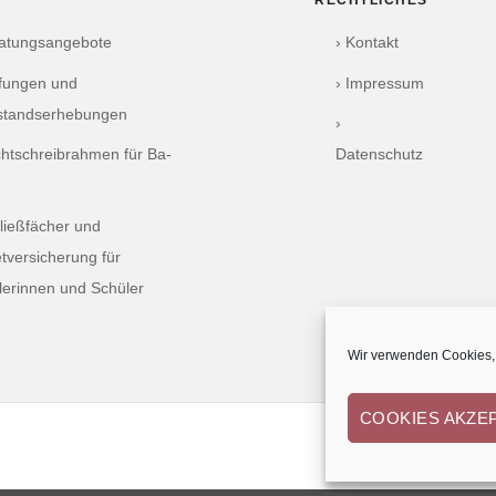
RECHTLICHES
ratungsangebote
› Kontakt
üfungen und
› Impressum
standserhebungen
›
chtschreibrahmen für Ba-
Datenschutz
ließfächer und
tversicherung für
lerinnen und Schüler
Wir verwenden Cookies, 
COOKIES AKZE