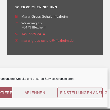
SO ERREICHEN SIE UNS:
🏫
Maria-Gress-Schule Iffezheim
📍
Weierweg 15
76473 Iffezheim
📞
+49 7229 2414
✉️
maria-gress-schule@iffezheim.de
um unsere Website und unseren Service zu optimieren.
PTIEREN
ABLEHNEN
EINSTELLUNGEN ANZEIG
© Maria-Gress-Schule Iffezheim