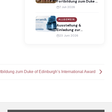
Fortbildung zum Duke of
Edinburgh’s
7. Juli 2026
International Award
ALLGEMEIN
Ausstellung &
Einladung zur
Vernissage
23. Juni 2026
bildung zum Duke of Edinburgh’s International Award