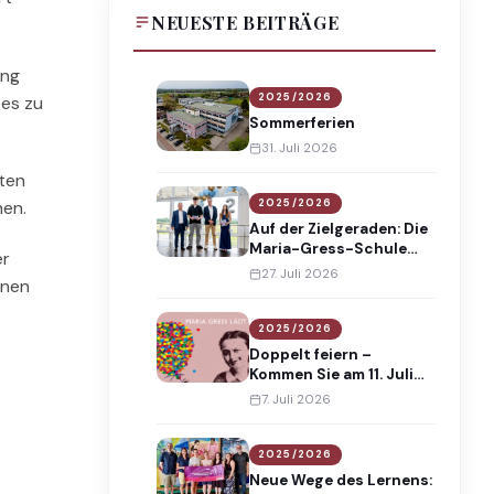
NEUESTE BEITRÄGE
ung
2025/2026
 es zu
Sommerferien
31. Juli 2026
nten
2025/2026
hen.
Auf der Zielgeraden: Die
Maria-Gress-Schule
er
verabschiedet 138
27. Juli 2026
enen
Absolventinnen und
Absolventen
2025/2026
Doppelt feiern –
Kommen Sie am 11. Juli
2026 an die Maria-
7. Juli 2026
Gress-Schule!
2025/2026
Neue Wege des Lernens: