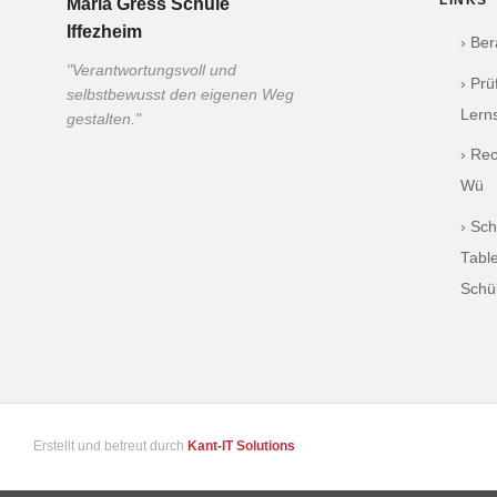
LINKS
Maria Gress Schule
Iffezheim
› Be
"Verantwortungsvoll und
› Pr
selbstbewusst den eigenen Weg
Lern
gestalten."
› Re
Wü
› Sch
Table
Schü
Erstellt und betreut durch
Kant-IT Solutions