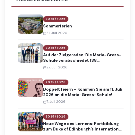
2025/2026
Sommerferien
31. Juli 2026
2025/2026
Auf der Zielgeraden: Die Maria-Gress-
Schule verabschiedet 138
Absolventinnen und Absolventen
27. Juli 2026
2025/2026
Doppelt feiern – Kommen Sie am 11. Juli
2026 an die Maria-Gress-Schule!
7. Juli 2026
2025/2026
Neue Wege des Lernens: Fortbildung
zum Duke of Edinburgh’s International
Award