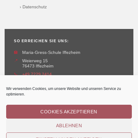
› Datenschutz
SO ERREICHEN SIE UNS:
🏫
Maria-Gress-Schule Iffezheim
📍
Weierweg 15
76473 Iffezheim
📞
+49 7229 2414
✉️
maria-gress-schule@iffezheim.de
Wir verwenden Cookies, um unsere Website und unseren Service zu
optimieren.
COOKIES AKZEPTIEREN
ABLEHNEN
Erstellt und betreut durch
Kant-IT Solutions
© Maria-Gress-Schule Iffezheim