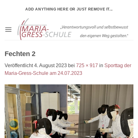
Zum
ADD ANYTHING HERE OR JUST REMOVE IT...
Inhalt
springen
Fechten 2
Veröffentlicht
4. August 2023
bei
725 × 917
in
Sporttag der
Maria-Gress-Schule am 24.07.2023