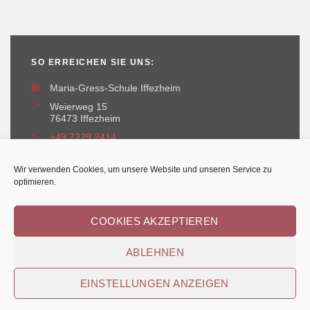
SO ERREICHEN SIE UNS:
🏫
Maria-Gress-Schule Iffezheim
📍
Weierweg 15
76473 Iffezheim
📞
+49 7229 2414
✉️
maria-gress-schule@iffezheim.de
Wir verwenden Cookies, um unsere Website und unseren Service zu
optimieren.
COOKIES AKZEPTIEREN
ABLEHNEN
Erstellt und betreut durch
Kant-IT Solutions
© Maria-Gress-Schule Iffezheim
EINSTELLUNGEN ANZEIGEN