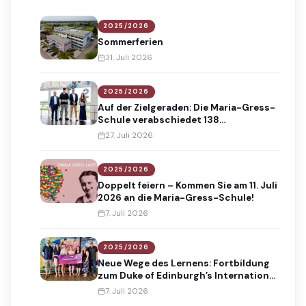
2025/2026
Sommerferien
31. Juli 2026
2025/2026
Auf der Zielgeraden: Die Maria-Gress-
Schule verabschiedet 138
Absolventinnen und Absolventen
27. Juli 2026
2025/2026
Doppelt feiern – Kommen Sie am 11. Juli
2026 an die Maria-Gress-Schule!
7. Juli 2026
2025/2026
Neue Wege des Lernens: Fortbildung
zum Duke of Edinburgh’s International
Award
7. Juli 2026