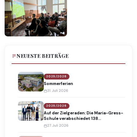
NEUESTE BEITRÄGE
2025/2026
Sommerferien
31. Juli 2026
2025/2026
Auf der Zielgeraden: Die Maria-Gress-
Schule verabschiedet 138
Absolventinnen und Absolventen
27. Juli 2026