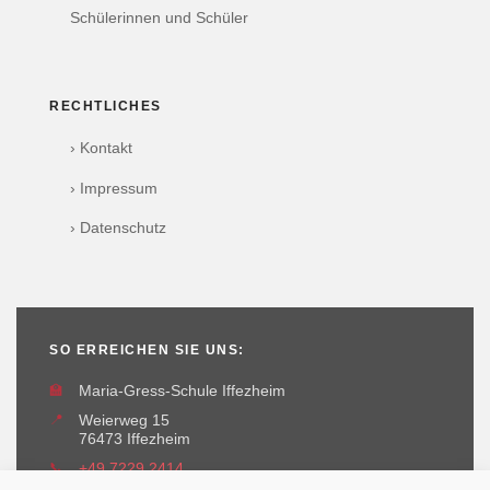
Schülerinnen und Schüler
RECHTLICHES
› Kontakt
› Impressum
› Datenschutz
SO ERREICHEN SIE UNS:
🏫
Maria-Gress-Schule Iffezheim
📍
Weierweg 15
76473 Iffezheim
📞
+49 7229 2414