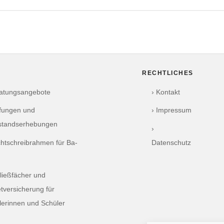
RECHTLICHES
ratungsangebote
› Kontakt
üfungen und
› Impressum
standserhebungen
›
chtschreibrahmen für Ba-
Datenschutz
ließfächer und
tversicherung für
lerinnen und Schüler