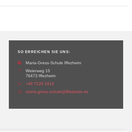
SO ERREICHEN SIE UNS:
🏫
Maria-Gress-Schule Iffezheim
📍
Weierweg 15
76473 Iffezheim
📞
+49 7229 2414
✉️
maria-gress-schule@iffezheim.de