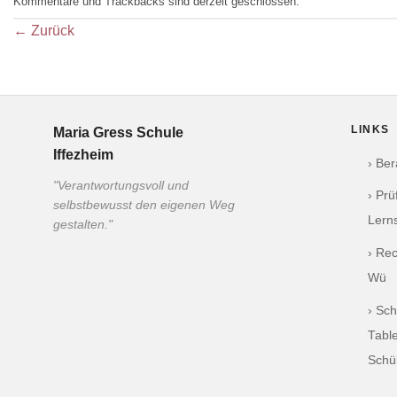
Kommentare und Trackbacks sind derzeit geschlossen.
←
Zurück
LINKS
Maria Gress Schule
Iffezheim
› Be
"Verantwortungsvoll und
› Pr
selbstbewusst den eigenen Weg
Lern
gestalten."
› Re
Wü
› Sch
Table
Schü