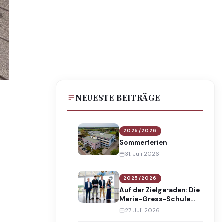
NEUESTE BEITRÄGE
2025/2026
Sommerferien
31. Juli 2026
2025/2026
Auf der Zielgeraden: Die
Maria-Gress-Schule
verabschiedet 138
27. Juli 2026
Absolventinnen und