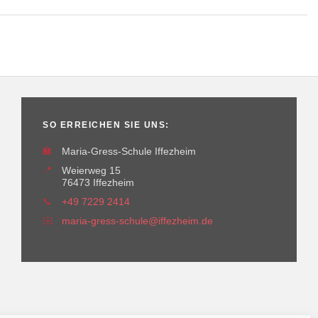
SO ERREICHEN SIE UNS:
🏫
Maria-Gress-Schule Iffezheim
📍
Weierweg 15
76473 Iffezheim
📞
+49 7229 2414
✉️
maria-gress-schule@iffezheim.de