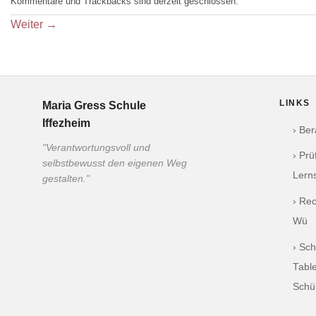
Kommentare und Trackbacks sind derzeit geschlossen.
Weiter
→
LINKS
Maria Gress Schule
Iffezheim
› Be
"Verantwortungsvoll und
› Pr
selbstbewusst den eigenen Weg
Lern
gestalten."
› Re
Wü
› Sch
Table
Schü