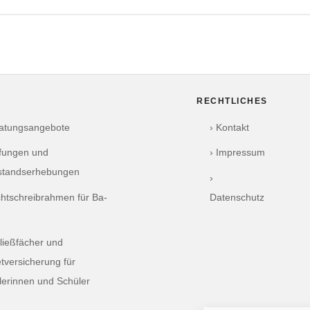
RECHTLICHES
ratungsangebote
› Kontakt
üfungen und
› Impressum
standserhebungen
›
chtschreibrahmen für Ba-
Datenschutz
ließfächer und
tversicherung für
lerinnen und Schüler