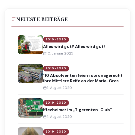
NEUESTE BEITRÄGE
2019-2020
Alles wird gut? Alles wird gut!
10. Januar 2025
2019-2020
110 Absolventen feiern coronagerecht
ihre Mittlere Reife an der Maria-Gress-
Schule
5. August 2020
2019-2020
Iffezheimer im „Tigerenten-Club“
4. August 2020
2019-2020