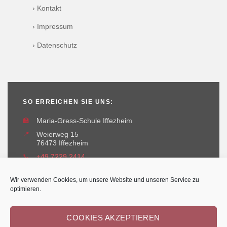
› Kontakt
› Impressum
› Datenschutz
SO ERREICHEN SIE UNS:
🏫
Maria-Gress-Schule Iffezheim
📍
Weierweg 15
76473 Iffezheim
📞
+49 7229 2414
✉️
maria-gress-schule@iffezheim.de
Wir verwenden Cookies, um unsere Website und unseren Service zu
optimieren.
COOKIES AKZEPTIEREN