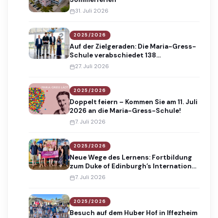
31. Juli 2026
2025/2026
Auf der Zielgeraden: Die Maria-Gress-
Schule verabschiedet 138
Absolventinnen und Absolventen
27. Juli 2026
2025/2026
Doppelt feiern – Kommen Sie am 11. Juli
2026 an die Maria-Gress-Schule!
7. Juli 2026
2025/2026
Neue Wege des Lernens: Fortbildung
zum Duke of Edinburgh’s International
Award
7. Juli 2026
2025/2026
Besuch auf dem Huber Hof in Iffezheim