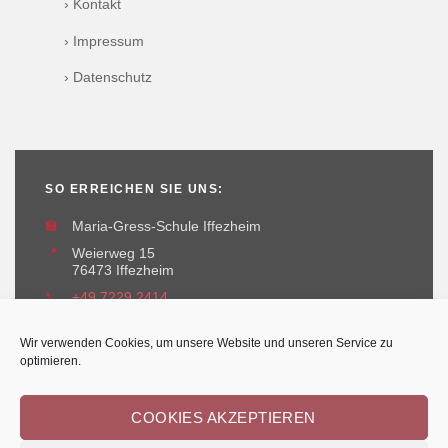
› Kontakt
› Impressum
› Datenschutz
SO ERREICHEN SIE UNS:
🏫
Maria-Gress-Schule Iffezheim
📍
Weierweg 15
76473 Iffezheim
📞
+49 7229 2414
✉️
maria-gress-schule@iffezheim.de
Wir verwenden Cookies, um unsere Website und unseren Service zu
optimieren.
COOKIES AKZEPTIEREN