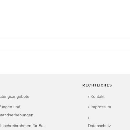
RECHTLICHES
ratungsangebote
› Kontakt
üfungen und
› Impressum
standserhebungen
›
chtschreibrahmen für Ba-
Datenschutz