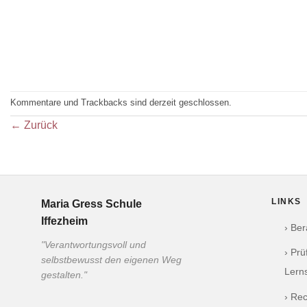
Kommentare und Trackbacks sind derzeit geschlossen.
←
Zurück
LINKS
Maria Gress Schule
Iffezheim
› Be
"Verantwortungsvoll und
› Pr
selbstbewusst den eigenen Weg
Lern
gestalten."
› Re