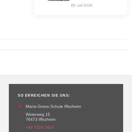
1. Juli 2026
SO ERREICHEN SIE UNS:
🏫
Maria-Gress-Schule Iffezheim
📍
Weierweg 15
76473 Iffezheim
📞
+49 7229 2414