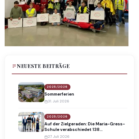
NEUESTE BEITRÄGE
2025/2026
Sommerferien
31. Juli 2026
2025/2026
Auf der Zielgeraden: Die Maria-Gress-
Schule verabschiedet 138
Absolventinnen und Absolventen
27. Juli 2026