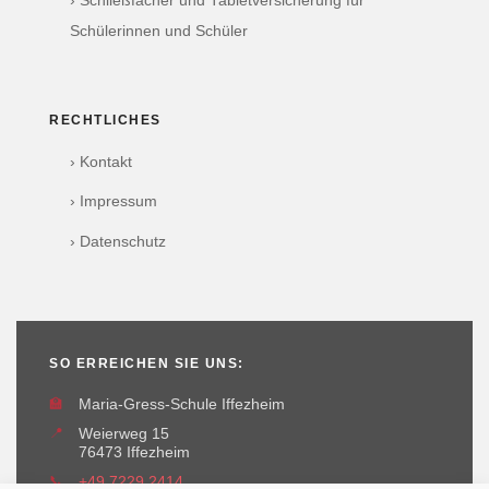
› Schließfächer und Tabletversicherung für
Schülerinnen und Schüler
RECHTLICHES
› Kontakt
› Impressum
› Datenschutz
SO ERREICHEN SIE UNS:
🏫
Maria-Gress-Schule Iffezheim
📍
Weierweg 15
76473 Iffezheim
📞
+49 7229 2414