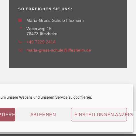
SO ERREICHEN SIE UNS:
🏫
Maria-Gress-Schule Iffezheim
📍
Weierweg 15
76473 Iffezheim
📞
+49 7229 2414
✉️
maria-gress-schule@iffezheim.de
um unsere Website und unseren Service zu optimieren.
PTIEREN
ABLEHNEN
EINSTELLUNGEN ANZEIG
© Maria-Gress-Schule Iffezheim