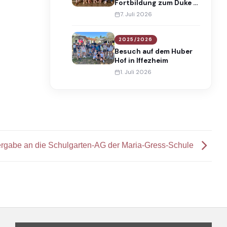
Fortbildung zum Duke of
Edinburgh’s
7. Juli 2026
International Award
2025/2026
Besuch auf dem Huber
Hof in Iffezheim
1. Juli 2026
gabe an die Schulgarten-AG der Maria-Gress-Schule