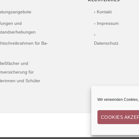
RECHTLICHES
ratungsangebote
› Kontakt
üfungen und
› Impressum
standserhebungen
›
chtschreibrahmen für Ba-
Datenschutz
ließfächer und
tversicherung für
lerinnen und Schüler
Wir verwenden Cookies, 
COOKIES AKZE