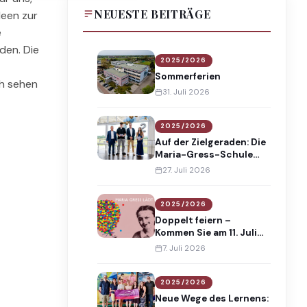
NEUESTE BEITRÄGE
deen zur
e
den. Die
2025/2026
Sommerferien
ch sehen
31. Juli 2026
2025/2026
Auf der Zielgeraden: Die
Maria-Gress-Schule
verabschiedet 138
27. Juli 2026
Absolventinnen und
Absolventen
2025/2026
Doppelt feiern –
Kommen Sie am 11. Juli
2026 an die Maria-
7. Juli 2026
Gress-Schule!
2025/2026
Neue Wege des Lernens: