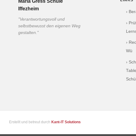
LINKS
Maria Gress Schule
Iffezheim
› Be
"Verantwortungsvoll und
› Pr
selbstbewusst den eigenen Weg
Lern
gestalten."
› Re
Wü
› Sch
Table
Schü
Erstellt und betreut durch
Kant-IT Solutions