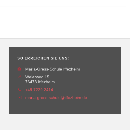
SO ERREICHEN SIE UNS:
🏫
Maria-Gress-Schule Iffezheim
📍
Weierweg 15
76473 Iffezheim
📞
+49 7229 2414
✉️
maria-gress-schule@iffezheim.de