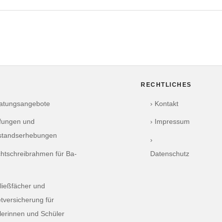
RECHTLICHES
ratungsangebote
› Kontakt
üfungen und
› Impressum
standserhebungen
›
chtschreibrahmen für Ba-
Datenschutz
ließfächer und
tversicherung für
lerinnen und Schüler