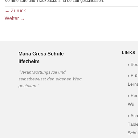
Kommentare und Trackbacks sind derzeit geschlossen.
←
Zurück
Weiter
→
LINKS
Maria Gress Schule
Iffezheim
› Be
"Verantwortungsvoll und
› Pr
selbstbewusst den eigenen Weg
Lern
gestalten."
› Re
Wü
› Sch
Table
Schü