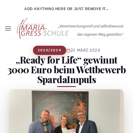
Zum
ADD ANYTHING HERE OR JUST REMOVE IT...
Inhalt
springen
23. MÄRZ 2024
2023/2024
„Ready for Life“ gewinnt
3000 Euro beim Wettbewerb
SpardaImpuls