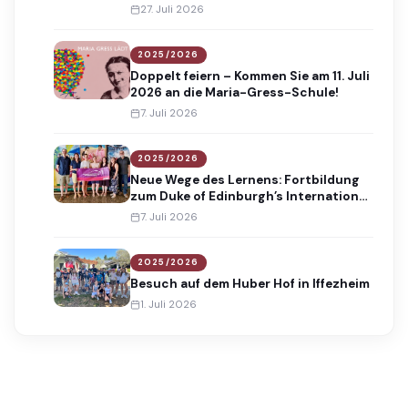
Absolventinnen und Absolventen
27. Juli 2026
2025/2026
Doppelt feiern – Kommen Sie am 11. Juli
2026 an die Maria-Gress-Schule!
7. Juli 2026
2025/2026
Neue Wege des Lernens: Fortbildung
zum Duke of Edinburgh’s International
Award
7. Juli 2026
2025/2026
Besuch auf dem Huber Hof in Iffezheim
1. Juli 2026