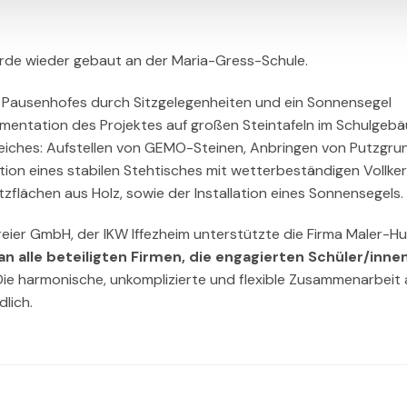
wurde wieder gebaut an der Maria-Gress-Schule.
 Pausenhofes durch Sitzgelegenheiten und ein Sonnensegel
mentation des Projektes auf großen Steintafeln im Schulgebä
eiches: Aufstellen von GEMO-Steinen, Anbringen von Putzgru
ation eines stabilen Stehtisches mit wetterbeständigen Vollke
zflächen aus Holz, sowie der Installation eines Sonnensegels.
eier GmbH, der IKW Iffezheim unterstützte die Firma Maler-H
n alle beteiligten Firmen, die engagierten Schüler/innen
ie harmonische, unkomplizierte und flexible Zusammenarbeit a
lich.