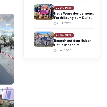
2025/2026
Neue Wege des Lernens:
Fortbildung zum Duke of
Edinburgh’s
7. Juli 2026
International Award
2025/2026
Besuch auf dem Huber
Hof in Iffezheim
1. Juli 2026