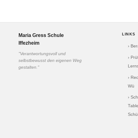
LINKS
Maria Gress Schule
Iffezheim
› Be
"Verantwortungsvoll und
› Pr
selbstbewusst den eigenen Weg
Lern
gestalten."
› Re
Wü
› Sch
Table
Schü