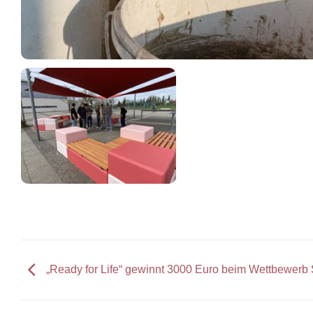
„Ready for Life“ gewinnt 3000 Euro beim Wettbewerb