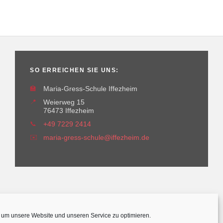
SO ERREICHEN SIE UNS:
🏫
Maria-Gress-Schule Iffezheim
📍
Weierweg 15
76473 Iffezheim
📞
+49 7229 2414
✉️
maria-gress-schule@iffezheim.de
um unsere Website und unseren Service zu optimieren.