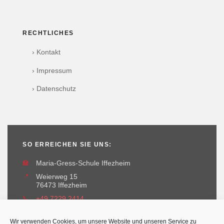
RECHTLICHES
› Kontakt
› Impressum
› Datenschutz
SO ERREICHEN SIE UNS:
🏫
Maria-Gress-Schule Iffezheim
📍
Weierweg 15
76473 Iffezheim
📞
+49 7229 2414
✉️
maria-gress-schule@iffezheim.de
Wir verwenden Cookies, um unsere Website und unseren Service zu