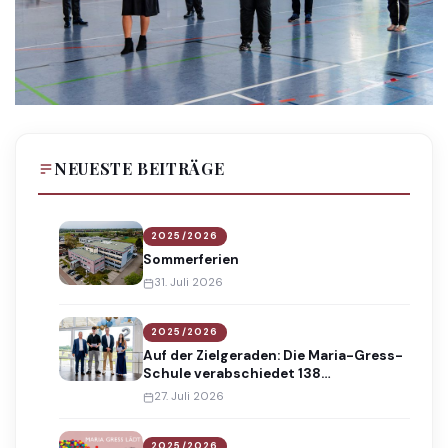
NEUESTE BEITRÄGE
2025/2026
Sommerferien
31. Juli 2026
2025/2026
Auf der Zielgeraden: Die Maria-Gress-
Schule verabschiedet 138
Absolventinnen und Absolventen
27. Juli 2026
2025/2026