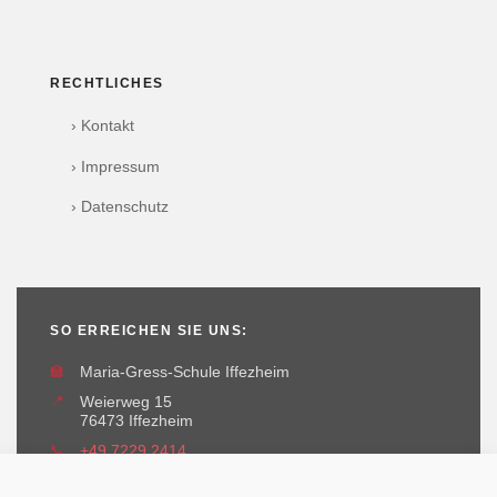
RECHTLICHES
› Kontakt
› Impressum
› Datenschutz
SO ERREICHEN SIE UNS:
🏫
Maria-Gress-Schule Iffezheim
📍
Weierweg 15
76473 Iffezheim
📞
+49 7229 2414
✉️
maria-gress-schule@iffezheim.de