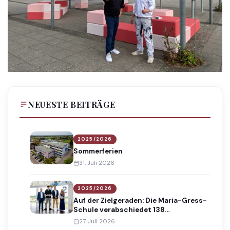
NEUESTE BEITRÄGE
2025/2026
Sommerferien
31. Juli 2026
2025/2026
Auf der Zielgeraden: Die Maria-Gress-
Schule verabschiedet 138
Absolventinnen und Absolventen
27. Juli 2026