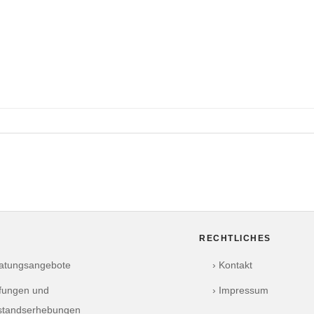
RECHTLICHES
ratungsangebote
› Kontakt
üfungen und
› Impressum
standserhebungen