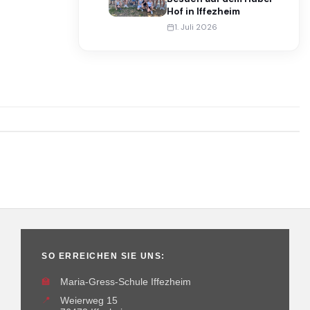
Hof in Iffezheim
1. Juli 2026
SO ERREICHEN SIE UNS:
🏫
Maria-Gress-Schule Iffezheim
📍
Weierweg 15