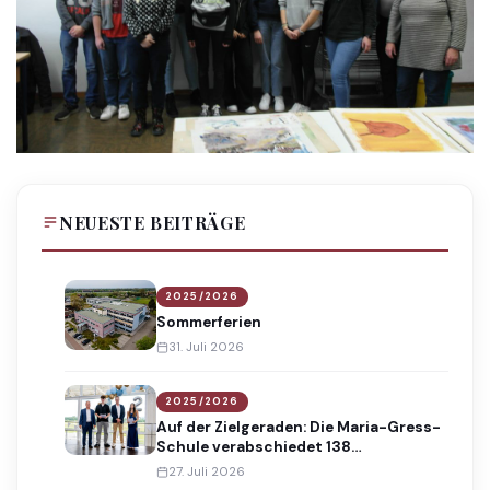
NEUESTE BEITRÄGE
2025/2026
Sommerferien
31. Juli 2026
2025/2026
Auf der Zielgeraden: Die Maria-Gress-
Schule verabschiedet 138
Absolventinnen und Absolventen
27. Juli 2026