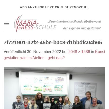
Zum
ADD ANYTHING HERE OR JUST REMOVE IT...
Inhalt
springen
7f721901-32f2-45be-b0c8-d1bbdfc04b65
Veröffentlicht
30. November 2022
bei
2048 × 1536
in
Kunst
gestalten wie im Atelier – geht das?