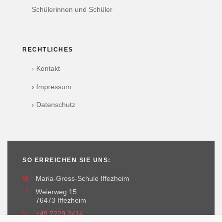
Schülerinnen und Schüler
RECHTLICHES
› Kontakt
› Impressum
› Datenschutz
SO ERREICHEN SIE UNS:
🏫
Maria-Gress-Schule Iffezheim
📍
Weierweg 15
76473 Iffezheim
📞
+49 7229 2414