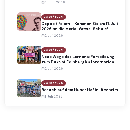
Absolventinnen und Absolventen
27. Juli 2026
2025/2026
Doppelt feiern – Kommen Sie am 11. Juli
2026 an die Maria-Gress-Schule!
7. Juli 2026
2025/2026
Neue Wege des Lernens: Fortbildung
zum Duke of Edinburgh’s International
Award
7. Juli 2026
2025/2026
Besuch auf dem Huber Hof in Iffezheim
1. Juli 2026