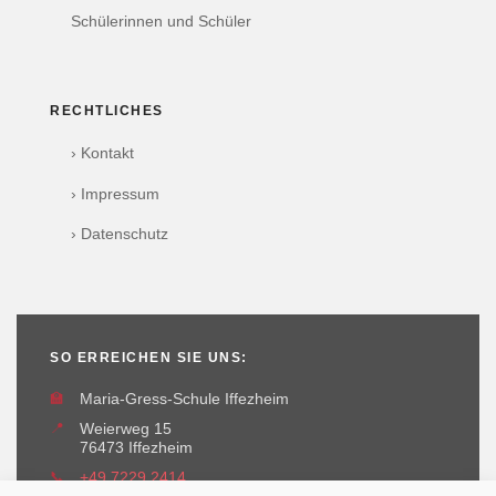
Schülerinnen und Schüler
RECHTLICHES
› Kontakt
› Impressum
› Datenschutz
SO ERREICHEN SIE UNS:
🏫
Maria-Gress-Schule Iffezheim
📍
Weierweg 15
76473 Iffezheim
📞
+49 7229 2414