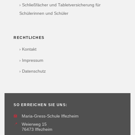
› Schließfächer und Tabletversicherung für
Schülerinnen und Schüler
RECHTLICHES
› Kontakt
› Impressum
› Datenschutz
SO ERREICHEN SIE UNS:
🏫
Maria-Gress-Schule Iffezheim
📍
Weierweg 15
76473 Iffezheim