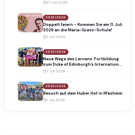
Absolventinnen und Absolventen
27. Juli 2026
2025/2026
Doppelt feiern – Kommen Sie am 11. Juli
2026 an die Maria-Gress-Schule!
7. Juli 2026
2025/2026
Neue Wege des Lernens: Fortbildung
zum Duke of Edinburgh’s International
Award
7. Juli 2026
2025/2026
Besuch auf dem Huber Hof in Iffezheim
1. Juli 2026