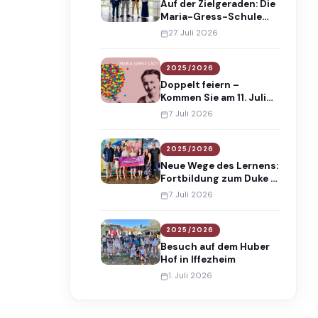
Auf der Zielgeraden: Die
Maria-Gress-Schule
verabschiedet 138
27. Juli 2026
Absolventinnen und
Absolventen
2025/2026
Doppelt feiern –
Kommen Sie am 11. Juli
2026 an die Maria-
7. Juli 2026
Gress-Schule!
2025/2026
Neue Wege des Lernens:
Fortbildung zum Duke of
Edinburgh’s
7. Juli 2026
International Award
2025/2026
Besuch auf dem Huber
Hof in Iffezheim
1. Juli 2026