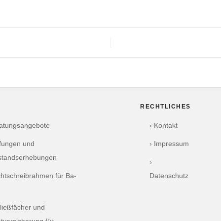
RECHTLICHES
ratungsangebote
› Kontakt
üfungen und
› Impressum
standserhebungen
›
chtschreibrahmen für Ba-
Datenschutz
ließfächer und