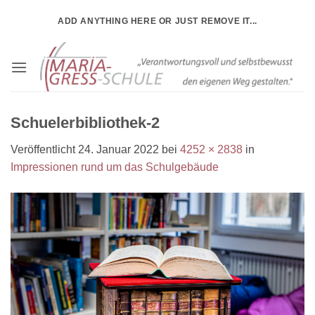
Zum
ADD ANYTHING HERE OR JUST REMOVE IT...
Inhalt
springen
Schuelerbibliothek-2
Veröffentlicht
24. Januar 2022
bei
4252 × 2838
in
Impressionen rund um das Schulgebäude