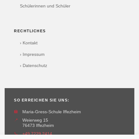
Schülerinnen und Schüler
RECHTLICHES
› Kontakt
› Impressum
› Datenschutz
SO ERREICHEN SIE UNS:
🏫
Maria-Gress-Schule Iffezheim
📍
Weierweg 15
76473 Iffezheim
📞
+49 7229 2414