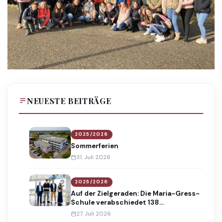
NEUESTE BEITRÄGE
2025/2026
Sommerferien
31. Juli 2026
2025/2026
Auf der Zielgeraden: Die Maria-Gress-
Schule verabschiedet 138
Absolventinnen und Absolventen
27. Juli 2026