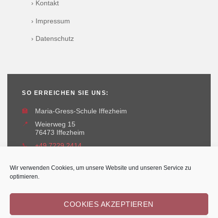
› Kontakt
› Impressum
› Datenschutz
SO ERREICHEN SIE UNS:
🏫
Maria-Gress-Schule Iffezheim
📍
Weierweg 15
76473 Iffezheim
📞
+49 7229 2414
✉️
maria-gress-schule@iffezheim.de
Wir verwenden Cookies, um unsere Website und unseren Service zu
optimieren.
COOKIES AKZEPTIEREN