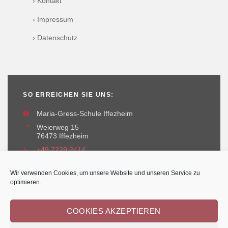
› Kontakt
› Impressum
› Datenschutz
SO ERREICHEN SIE UNS:
🏫
Maria-Gress-Schule Iffezheim
📍
Weierweg 15
76473 Iffezheim
📞
+49 7229 2414
✉️
maria-gress-schule@iffezheim.de
Wir verwenden Cookies, um unsere Website und unseren Service zu
optimieren.
COOKIES AKZEPTIEREN