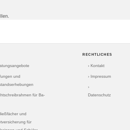
llen.
RECHTLICHES
ratungsangebote
› Kontakt
üfungen und
› Impressum
standserhebungen
›
chtschreibrahmen für Ba-
Datenschutz
ließfächer und
tversicherung für