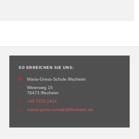
SO ERREICHEN SIE UNS:
🏫
Maria-Gress-Schule Iffezheim
📍
Weierweg 15
76473 Iffezheim
📞
+49 7229 2414
✉️
maria-gress-schule@iffezheim.de