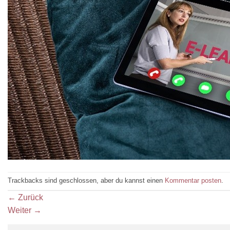
Trackbacks sind geschlossen, aber du kannst einen
Kommentar posten
.
←
Zurück
Weiter
→