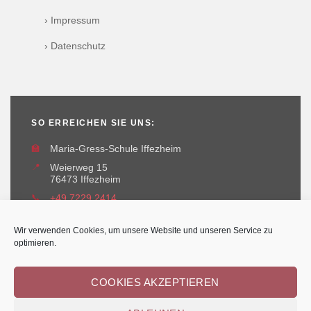
› Impressum
› Datenschutz
SO ERREICHEN SIE UNS:
🏫
Maria-Gress-Schule Iffezheim
📍
Weierweg 15
76473 Iffezheim
📞
+49 7229 2414
✉️
maria-gress-schule@iffezheim.de
Wir verwenden Cookies, um unsere Website und unseren Service zu
optimieren.
COOKIES AKZEPTIEREN