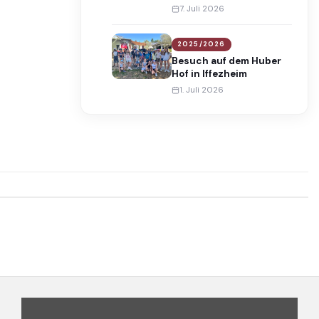
Edinburgh’s
7. Juli 2026
International Award
2025/2026
Besuch auf dem Huber
Hof in Iffezheim
1. Juli 2026