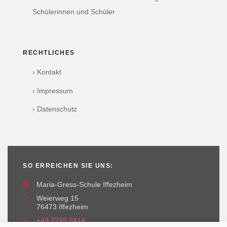
Schülerinnen und Schüler
RECHTLICHES
› Kontakt
› Impressum
› Datenschutz
SO ERREICHEN SIE UNS:
🏫
Maria-Gress-Schule Iffezheim
📍
Weierweg 15
76473 Iffezheim
📞
+49 7229 2414