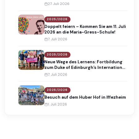
Absolventinnen und Absolventen
27. Juli 2026
2025/2026
Doppelt feiern – Kommen Sie am 11. Juli
2026 an die Maria-Gress-Schule!
7. Juli 2026
2025/2026
Neue Wege des Lernens: Fortbildung
zum Duke of Edinburgh’s International
Award
7. Juli 2026
2025/2026
Besuch auf dem Huber Hof in Iffezheim
1. Juli 2026