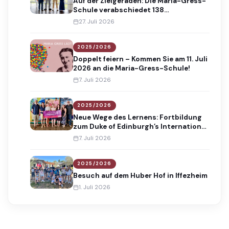
Auf der Zielgeraden: Die Maria-Gress-
Schule verabschiedet 138
Absolventinnen und Absolventen
27. Juli 2026
2025/2026
Doppelt feiern – Kommen Sie am 11. Juli
2026 an die Maria-Gress-Schule!
7. Juli 2026
2025/2026
Neue Wege des Lernens: Fortbildung
zum Duke of Edinburgh’s International
Award
7. Juli 2026
2025/2026
Besuch auf dem Huber Hof in Iffezheim
1. Juli 2026