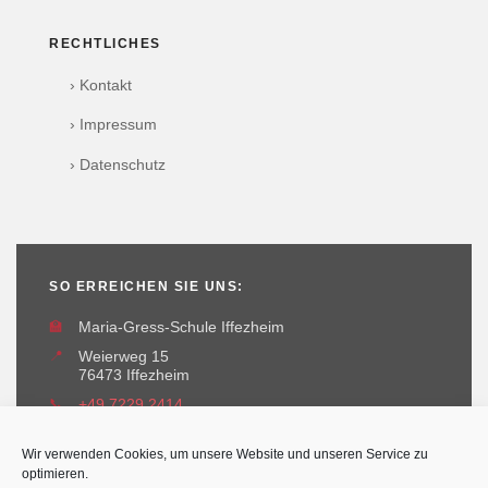
RECHTLICHES
› Kontakt
› Impressum
› Datenschutz
SO ERREICHEN SIE UNS:
🏫
Maria-Gress-Schule Iffezheim
📍
Weierweg 15
76473 Iffezheim
📞
+49 7229 2414
✉️
maria-gress-schule@iffezheim.de
Wir verwenden Cookies, um unsere Website und unseren Service zu
optimieren.