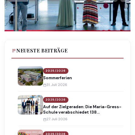
NEUESTE BEITRÄGE
2025/2026
Sommerferien
31. Juli 2026
2025/2026
Auf der Zielgeraden: Die Maria-Gress-
Schule verabschiedet 138
Absolventinnen und Absolventen
27. Juli 2026
2025/2026