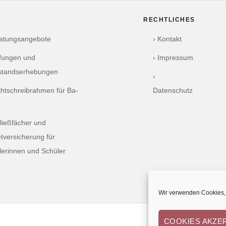
RECHTLICHES
ratungsangebote
› Kontakt
üfungen und
› Impressum
standserhebungen
›
chtschreibrahmen für Ba-
Datenschutz
ließfächer und
tversicherung für
lerinnen und Schüler
Wir verwenden Cookies, 
COOKIES AKZE