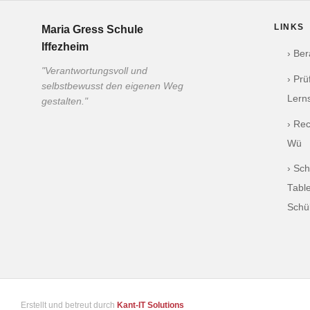
LINKS
Maria Gress Schule
Iffezheim
› Be
"Verantwortungsvoll und
› Pr
selbstbewusst den eigenen Weg
Lern
gestalten."
› Re
Wü
› Sch
Table
Schü
Erstellt und betreut durch
Kant-IT Solutions