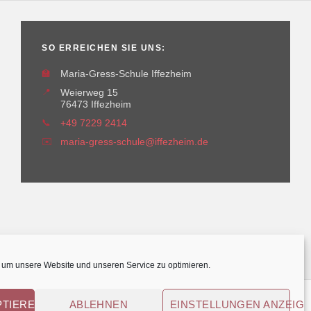
SO ERREICHEN SIE UNS:
🏫
Maria-Gress-Schule Iffezheim
📍
Weierweg 15
76473 Iffezheim
📞
+49 7229 2414
✉️
maria-gress-schule@iffezheim.de
um unsere Website und unseren Service zu optimieren.
PTIEREN
ABLEHNEN
EINSTELLUNGEN ANZEIG
© Maria-Gress-Schule Iffezheim