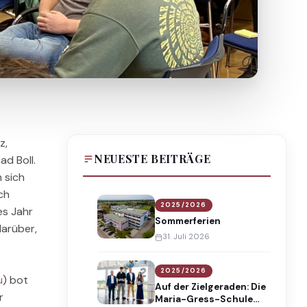
z,
NEUESTE BEITRÄGE
d Boll.
 sich
ch
2025/2026
es Jahr
Sommerferien
darüber,
31. Juli 2026
2025/2026
u
) bot
Auf der Zielgeraden: Die
r
Maria-Gress-Schule