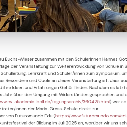
Frau Buchs-Wieser zusammen mit den SchülerInnen Hannes Göt
age der Veranstaltung zur Weiterentwicklung von Schule in Ba
 Schulleitung, Lehrkraft und Schüler/innen zum Symposium, um
as Besondere und Coole an dieser Veranstaltung ist, dass au
nd ihre Ideen und Erfahrungen Gehör finden. Nachdem es letzt
ieses Jahr über den Umgang mit Widerständen gesprochen und 
www.ev-akademie-boll.de/tagungsarchiv/360425.html
) war so
rtreter/innen der Maria-Gress-Schule direkt zur
mer von Futuromundo Edu (
https://www.futuromundo.com/ed
unftsfestival der Bildung im Juli 2025 an, worüber wir uns seh