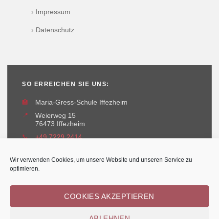
› Impressum
› Datenschutz
SO ERREICHEN SIE UNS:
🏫
Maria-Gress-Schule Iffezheim
📍
Weierweg 15
76473 Iffezheim
📞
+49 7229 2414
✉️
maria-gress-schule@iffezheim.de
Wir verwenden Cookies, um unsere Website und unseren Service zu
optimieren.
COOKIES AKZEPTIEREN
ABLEHNEN