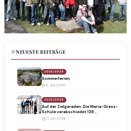
NEUESTE BEITRÄGE
2025/2026
Sommerferien
31. Juli 2026
2025/2026
Auf der Zielgeraden: Die Maria-Gress-
Schule verabschiedet 138
Absolventinnen und Absolventen
27. Juli 2026