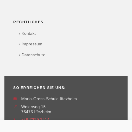
RECHTLICHES
› Kontakt
› Impressum
› Datenschutz
SO ERREICHEN SIE UNS:
🏫
Maria-Gress-Schule Iffezheim
📍
Weierweg 15
76473 Iffezheim
📞
+49 7229 2414
✉️
maria-gress-schule@iffezheim.de