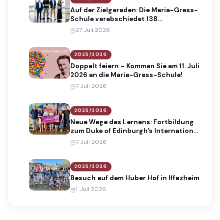
Auf der Zielgeraden: Die Maria-Gress-
Schule verabschiedet 138
Absolventinnen und Absolventen
27. Juli 2026
2025/2026
Doppelt feiern – Kommen Sie am 11. Juli
2026 an die Maria-Gress-Schule!
7. Juli 2026
2025/2026
Neue Wege des Lernens: Fortbildung
zum Duke of Edinburgh’s International
Award
7. Juli 2026
2025/2026
Besuch auf dem Huber Hof in Iffezheim
1. Juli 2026