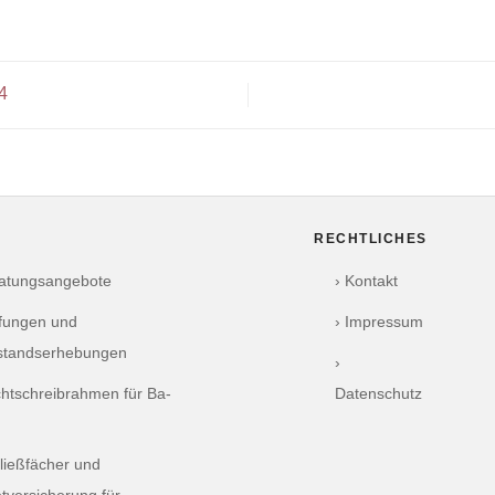
4
RECHTLICHES
ratungsangebote
› Kontakt
üfungen und
› Impressum
standserhebungen
›
chtschreibrahmen für Ba-
Datenschutz
ließfächer und