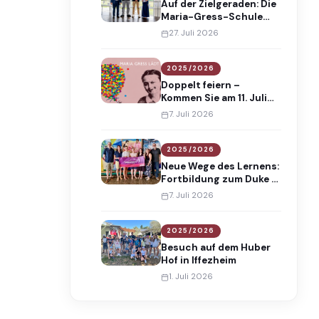
Auf der Zielgeraden: Die
Maria-Gress-Schule
verabschiedet 138
27. Juli 2026
Absolventinnen und
Absolventen
2025/2026
Doppelt feiern –
Kommen Sie am 11. Juli
2026 an die Maria-
7. Juli 2026
Gress-Schule!
2025/2026
Neue Wege des Lernens:
Fortbildung zum Duke of
Edinburgh’s
7. Juli 2026
International Award
2025/2026
Besuch auf dem Huber
Hof in Iffezheim
1. Juli 2026