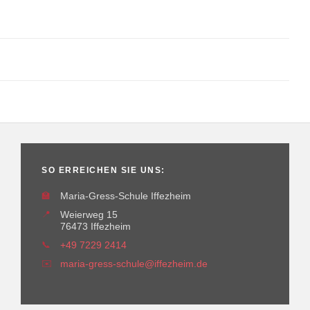
SO ERREICHEN SIE UNS:
🏫
Maria-Gress-Schule Iffezheim
📍
Weierweg 15
76473 Iffezheim
📞
+49 7229 2414
✉️
maria-gress-schule@iffezheim.de