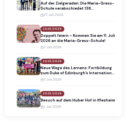
Auf der Zielgeraden: Die Maria-Gress-
Schule verabschiedet 138
Absolventinnen und Absolventen
27. Juli 2026
2025/2026
Doppelt feiern – Kommen Sie am 11. Juli
2026 an die Maria-Gress-Schule!
7. Juli 2026
2025/2026
Neue Wege des Lernens: Fortbildung
zum Duke of Edinburgh’s International
Award
7. Juli 2026
2025/2026
Besuch auf dem Huber Hof in Iffezheim
1. Juli 2026