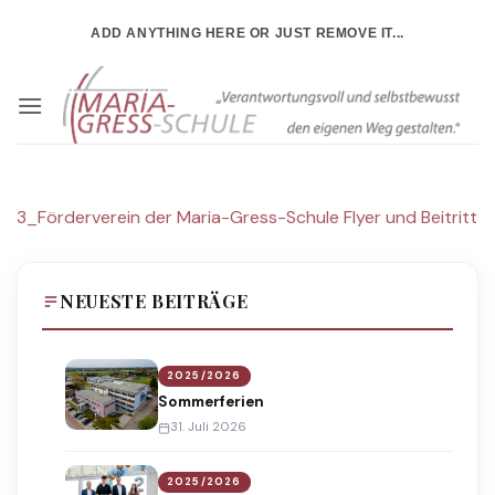
Zum
ADD ANYTHING HERE OR JUST REMOVE IT...
Inhalt
springen
3_Förderverein der Maria-Gress-Schule Flyer und Beitritt
NEUESTE BEITRÄGE
2025/2026
Sommerferien
31. Juli 2026
2025/2026