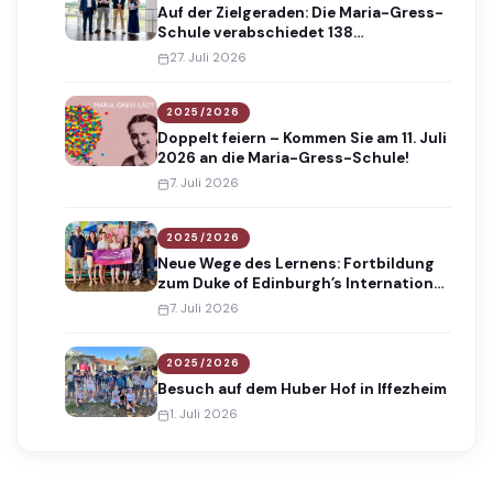
Auf der Zielgeraden: Die Maria-Gress-
Schule verabschiedet 138
Absolventinnen und Absolventen
27. Juli 2026
2025/2026
Doppelt feiern – Kommen Sie am 11. Juli
2026 an die Maria-Gress-Schule!
7. Juli 2026
2025/2026
Neue Wege des Lernens: Fortbildung
zum Duke of Edinburgh’s International
Award
7. Juli 2026
2025/2026
Besuch auf dem Huber Hof in Iffezheim
1. Juli 2026