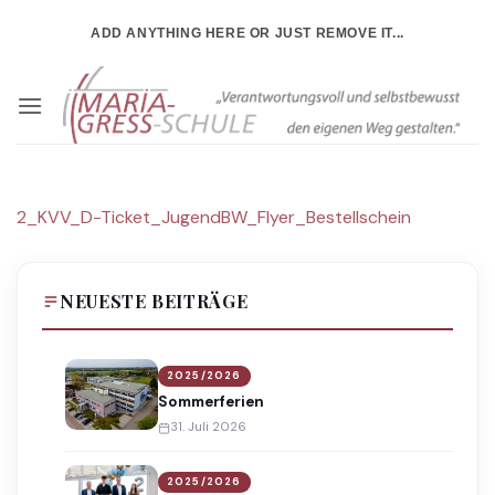
Zum
ADD ANYTHING HERE OR JUST REMOVE IT...
Inhalt
springen
2_KVV_D-Ticket_JugendBW_Flyer_Bestellschein
NEUESTE BEITRÄGE
2025/2026
Sommerferien
31. Juli 2026
2025/2026