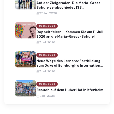
Auf der Zielgeraden: Die Maria-Gress-
Schule verabschiedet 138
Absolventinnen und Absolventen
27. Juli 2026
2025/2026
Doppelt feiern – Kommen Sie am 11. Juli
2026 an die Maria-Gress-Schule!
7. Juli 2026
2025/2026
Neue Wege des Lernens: Fortbildung
zum Duke of Edinburgh’s International
Award
7. Juli 2026
2025/2026
Besuch auf dem Huber Hof in Iffezheim
1. Juli 2026