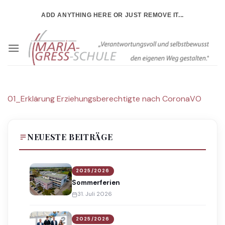
Zum
ADD ANYTHING HERE OR JUST REMOVE IT...
Inhalt
springen
01_Erklärung Erziehungsberechtigte nach CoronaVO
NEUESTE BEITRÄGE
2025/2026
Sommerferien
31. Juli 2026
2025/2026