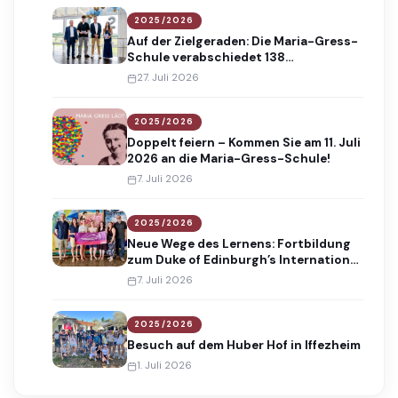
2025/2026
Auf der Zielgeraden: Die Maria-Gress-
Schule verabschiedet 138
Absolventinnen und Absolventen
27. Juli 2026
2025/2026
Doppelt feiern – Kommen Sie am 11. Juli
2026 an die Maria-Gress-Schule!
7. Juli 2026
2025/2026
Neue Wege des Lernens: Fortbildung
zum Duke of Edinburgh’s International
Award
7. Juli 2026
2025/2026
Besuch auf dem Huber Hof in Iffezheim
1. Juli 2026