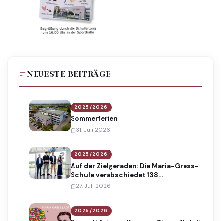
NEUESTE BEITRÄGE
2025/2026
Sommerferien
31. Juli 2026
2025/2026
Auf der Zielgeraden: Die Maria-Gress-
Schule verabschiedet 138
Absolventinnen und Absolventen
27. Juli 2026
2025/2026