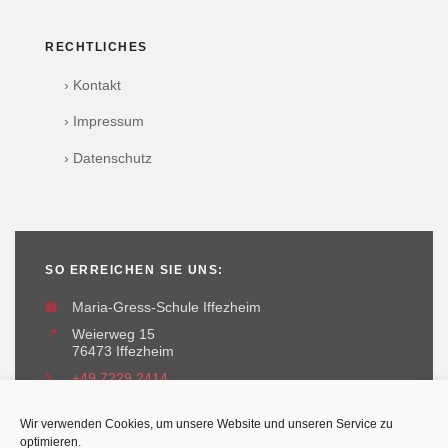
RECHTLICHES
› Kontakt
› Impressum
› Datenschutz
SO ERREICHEN SIE UNS:
🏫
Maria-Gress-Schule Iffezheim
📍
Weierweg 15
76473 Iffezheim
📞
+49 7229 2414
✉️
maria-gress-schule@iffezheim.de
Wir verwenden Cookies, um unsere Website und unseren Service zu
optimieren.