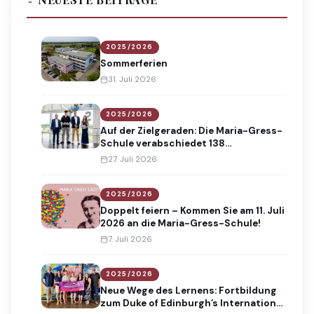
2025/2026
Sommerferien
31. Juli 2026
2025/2026
Auf der Zielgeraden: Die Maria-Gress-
Schule verabschiedet 138
Absolventinnen und Absolventen
27. Juli 2026
2025/2026
Doppelt feiern – Kommen Sie am 11. Juli
2026 an die Maria-Gress-Schule!
7. Juli 2026
2025/2026
Neue Wege des Lernens: Fortbildung
zum Duke of Edinburgh’s International