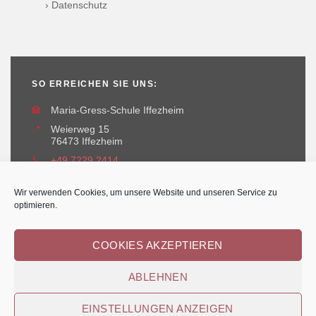
› Datenschutz
SO ERREICHEN SIE UNS:
🏫
Maria-Gress-Schule Iffezheim
📍
Weierweg 15
76473 Iffezheim
📞
+49 7229 2414
✉️
maria-gress-schule@iffezheim.de
Wir verwenden Cookies, um unsere Website und unseren Service zu
optimieren.
COOKIES AKZEPTIEREN
ABLEHNEN
Erstellt und betreut durch
Kant-IT Solutions
© Maria-Gress-Schule Iffezheim
EINSTELLUNGEN ANZEIGEN