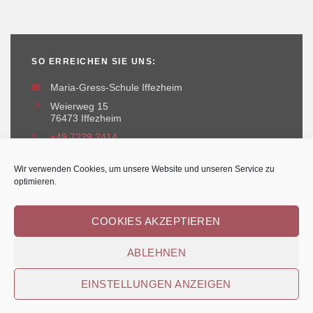
SO ERREICHEN SIE UNS:
🏫
Maria-Gress-Schule Iffezheim
📍
Weierweg 15
76473 Iffezheim
📞
+49 7229 2414
✉️
maria-gress-schule@iffezheim.de
Wir verwenden Cookies, um unsere Website und unseren Service zu
optimieren.
COOKIES AKZEPTIEREN
ABLEHNEN
Erstellt und betreut durch
Kant-IT Solutions
© Maria-Gress-Schule Iffezheim
EINSTELLUNGEN ANZEIGEN