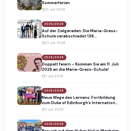
Sommerferien
31. Juli 2026
2025/2026
Auf der Zielgeraden: Die Maria-Gress-
Schule verabschiedet 138
Absolventinnen und Absolventen
27. Juli 2026
2025/2026
Doppelt feiern – Kommen Sie am 11. Juli
2026 an die Maria-Gress-Schule!
7. Juli 2026
2025/2026
Neue Wege des Lernens: Fortbildung
zum Duke of Edinburgh’s International
Award
7. Juli 2026
2025/2026
Besuch auf dem Huber Hof in Iffezheim