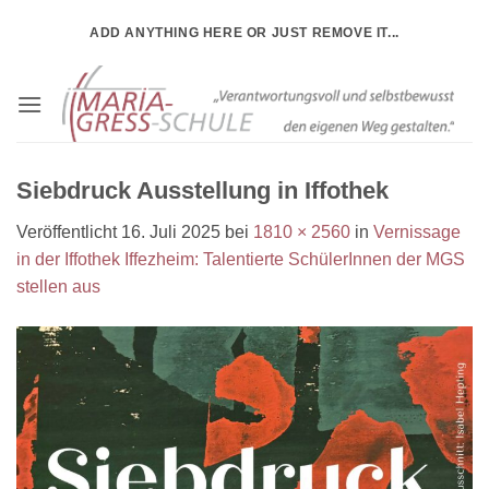
Zum
ADD ANYTHING HERE OR JUST REMOVE IT...
Inhalt
springen
Siebdruck Ausstellung in Iffothek
Veröffentlicht
16. Juli 2025
bei
1810 × 2560
in
Vernissage
in der Iffothek Iffezheim: Talentierte SchülerInnen der MGS
stellen aus