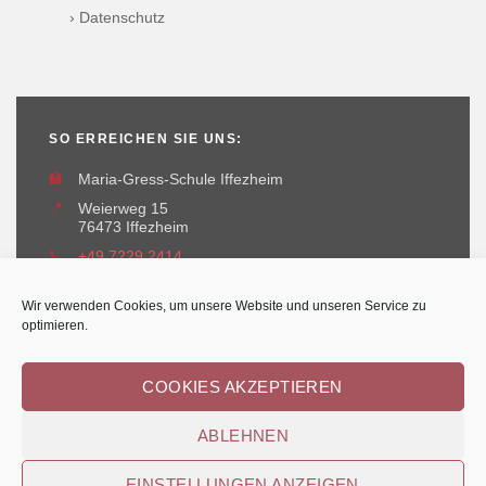
› Datenschutz
SO ERREICHEN SIE UNS:
🏫
Maria-Gress-Schule Iffezheim
📍
Weierweg 15
76473 Iffezheim
📞
+49 7229 2414
✉️
maria-gress-schule@iffezheim.de
Wir verwenden Cookies, um unsere Website und unseren Service zu
optimieren.
COOKIES AKZEPTIEREN
ABLEHNEN
Erstellt und betreut durch
Kant-IT Solutions
© Maria-Gress-Schule Iffezheim
EINSTELLUNGEN ANZEIGEN